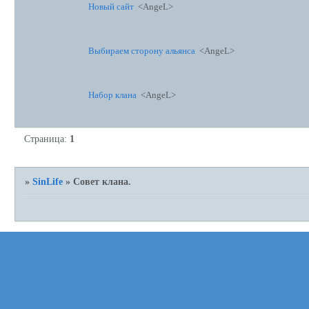
Новый сайт
<AngeL>
Выбираем сторону альянса
<AngeL>
Набор клана
<AngeL>
Страница:
1
»
SinLife
»
Совет клана.