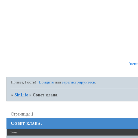
ФОРУМ
УЧАСТНИКИ
ПР
Акти
Привет, Гость!
Войдите
или
зарегистрируйтесь
.
»
SinLife
»
Совет клана.
Страница:
1
Совет клана.
Тема